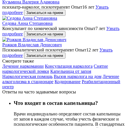
Кузьмина Валерия Адамовна
психиатр-нарколог, психотерапевт
Опыт16 лет
Узнать
подробнее
Записаться на прием
Седова Анна Степановна
Консультант по химической зависимости
Опыт7 лет
Узнать
подробнее
Записаться на прием
Рожков Владислав Денисович
Психоаналитический психотерапевт
Опыт12 лет
Узнать
подробнее
Записаться на прием
Cмотрите также
Лечение наркомании
Консультация нарколога
Снятие
наркологической ломки
Капельница от запоя
Наркологическая помощь
Вызов нарколога на дом
Лечение
алкоголизма в стационаре
Кодирование
Реабилитационный
центр
Ответы на часто задаваемые вопросы
Что входит в состав капельницы?
Врачи индивидуально определяют состав капельницы
от запоя в каждом случае, чтобы учесть физические и
психологические особенности пациента. В стандартных